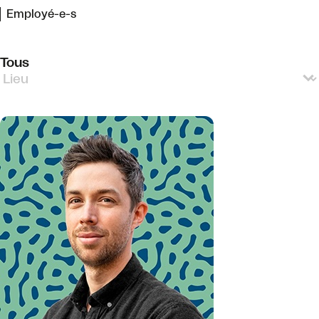
Employé-e-s
Tous
Team Member Locations French
Sélectionnez le contenu