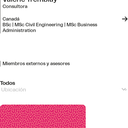
Consultora
->
Canadá
BSc | MSc Civil Engineering | MSc Business
Administration
Miembros externos y asesores
Todos
Team Member Locations Spanish
Select content