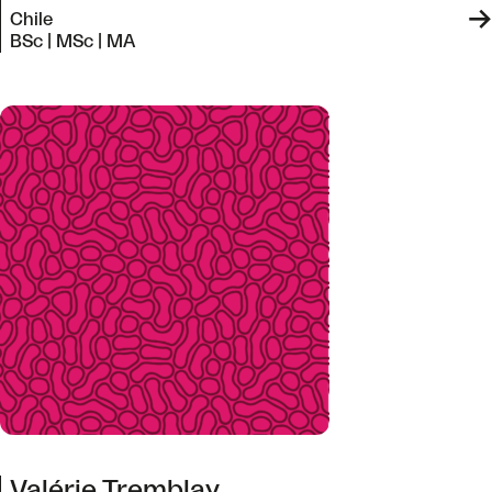
->
Chile
BSc | MSc | MA
Valérie Tremblay